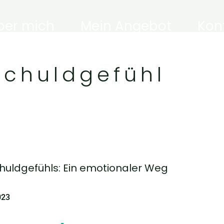
ber mich
Mein Angebot
Kon
Schuldgefühl
huldgefühls: Ein emotionaler Weg
023