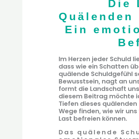
quälenden
Die 
Schuldgefühls:
Quälenden 
Ein
Ein emoti
emotionaler
Be
Weg
zur
Im Herzen jeder Schuld li
dass wie ein Schatten übe
Befreiung
quälende Schuldgefühl sc
Bewusstsein, nagt an un
formt die Landschaft uns
diesem Beitrag möchte i
Tiefen dieses quälenden
Wege finden, wie wir un
Last befreien können.
Das quälende Schu