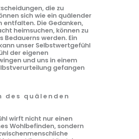
m
tscheidungen, die zu
önnen sich wie ein quälender
 entfalten. Die Gedanken,
 Nacht heimsuchen, können zu
s Bedauerns werden. Ein
kann unser Selbstwertgefühl
ühl der eigenen
zwingen und uns in einem
elbstverurteilung gefangen
n des quälenden
l wirft nicht nur einen
nes Wohlbefinden, sondern
 zwischenmenschliche