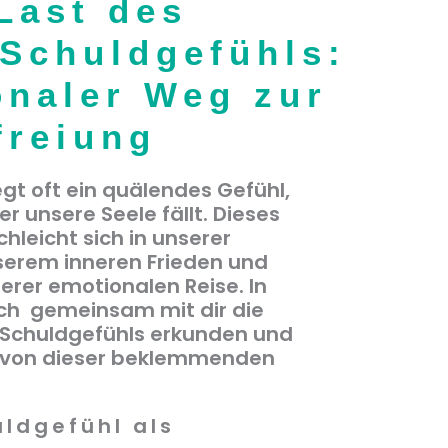
Last des
Schuldgefühls:
onaler Weg zur
freiung
egt oft ein quälendes Gefühl,
r unsere Seele fällt. Dieses
hleicht sich in unserer
serem inneren Frieden und
erer emotionalen Reise. In
ch gemeinsam mit dir die
 Schuldgefühls erkunden und
s von dieser beklemmenden
ldgefühl als