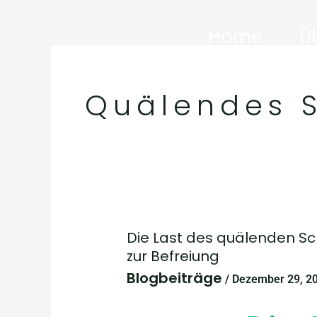
Zum
Home
Ü
Inhalt
springen
Quälendes 
Die Last des quälenden Sc
Die
zur Befreiung
Last
Blogbeiträge
/
Dezember 29, 2
des